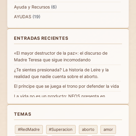
Ayuda y Recursos
(6)
AYUDAS
(19)
Gobierno
(3)
Locales
(3)
ENTRADAS RECIENTES
ONGs – Asociaciones
(15)
«El mayor destructor de la paz»: el discurso de
COLABORA
(3)
Madre Teresa que sigue incomodando
concursos
(3)
¿Te sientes presionada? La historia de Leire y la
ENLACES
(3)
realidad que nadie cuenta sobre el aborto.
Ideas Fuerza
(84)
El príncipe que se juega el trono por defender la vida
Internet
(1)
La vida no es un producto: NEOS presenta en
Valencia el informe «Vida desde el Origen»
Noticias
(84)
Si me dejas vivir: la canción provida que emociona en
gobierno
(1)
TEMAS
5 idiomas
Internacional
(3)
Por qué defender la vida hoy | Torrent Sí a la Vida
#RedMadre
#Superacion
aborto
amor
Nacional
(7)