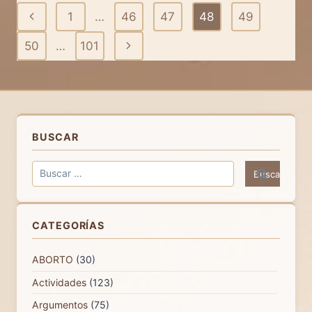
DE
Navegación
Página
1
…
46
47
48
49
DIBUJO
INFANTIL
de
anterior
Siguiente
50
…
101
SOBRE
LA
página
página
VIDA
BUSCAR
Buscar:
CATEGORÍAS
ABORTO
(30)
Actividades
(123)
Argumentos
(75)