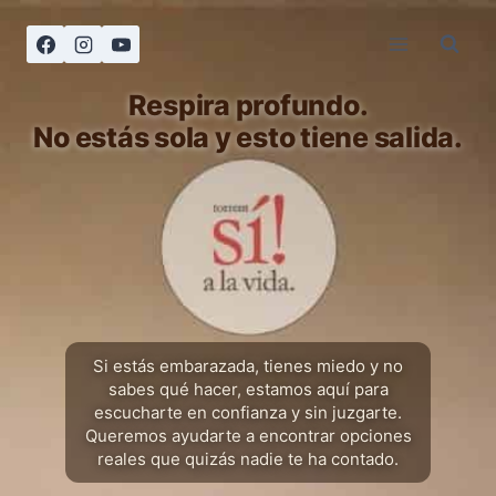
Saltar
al
contenido
Respira profundo.
No estás sola y esto tiene salida.
Si estás embarazada, tienes miedo y no
sabes qué hacer, estamos aquí para
escucharte en confianza y sin juzgarte.
Queremos ayudarte a encontrar opciones
reales que quizás nadie te ha contado.