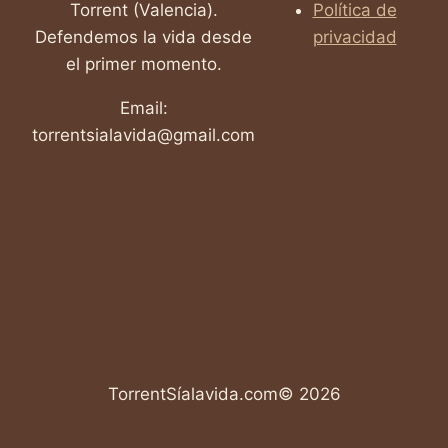
Torrent (Valencia).
Política de
todossomosnecesarios
torrent si a la vida
Defendemos la vida desde
privacidad
el primer momento.
Torrentsialavida
Valencia Sí a la Vida
valor de la vida
vida
Email:
torrentsialavida@gmail.com
vida desde la concepción
vida humana
video provida
vivalavida
TorrentSíalavida.com© 2026