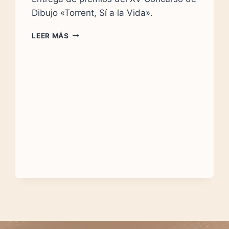
Dibujo «Torrent, Sí a la Vida».
ENTREGA
LEER MÁS
DE
PREMIOS
DEL
XV
CONCURSO
DE
DIBUJO
«TORRENT,
SÍ
A
LA
VIDA»