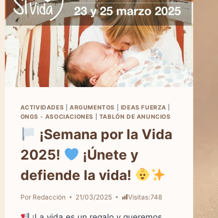
ACTIVIDADES
|
ARGUMENTOS
|
IDEAS FUERZA
|
ONGS - ASOCIACIONES
|
TABLÓN DE ANUNCIOS
¡Semana por la Vida
2025!
¡Únete y
defiende la vida!
Por
Redacción
21/03/2025
Visitas:
748
¡La vida es un regalo y queremos