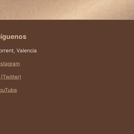
Y
DEFIENDE
LA
VIDA!
íguenos
orrent, Valencia
nstagram
 (Twitter)
ouTube