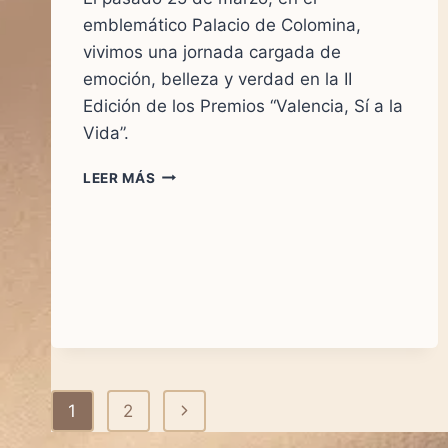
emblemático Palacio de Colomina,
vivimos una jornada cargada de
emoción, belleza y verdad en la II
Edición de los Premios “Valencia, Sí a la
Vida”.
UN
LEER MÁS
CANTO
A
LA
VIDA
EN
VALENCIA:
EMOCIÓN,
ARTE
Y
COMPROMISO
Navegación
Siguiente
1
2