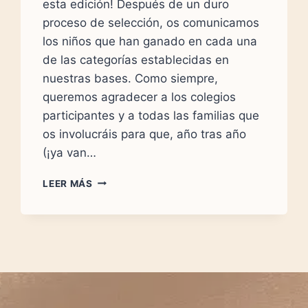
esta edición! Después de un duro
proceso de selección, os comunicamos
los niños que han ganado en cada una
de las categorías establecidas en
nuestras bases. Como siempre,
queremos agradecer a los colegios
participantes y a todas las familias que
os involucráis para que, año tras año
(¡ya van…
GANADORES
LEER MÁS
DEL
XIV
CONCURSO
DE
DIBUJO
INFANTIL
SOBRE
LA