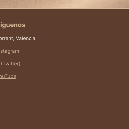
íguenos
orrent, Valencia
nstagram
 (Twitter)
ouTube