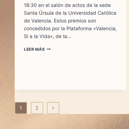
18:30 en el salón de actos de la sede
Santa Úrsula de la Universidad Católica
de Valencia. Estos premios son
concedidos por la Plataforma «Valencia,
Sí a la Vida», de la…
ENTREGA
LEER MÁS
DE
PREMIOS
«VALENCIA,
SÍ
A
LA
VIDA»
Navegación
Siguiente
1
2
de
página