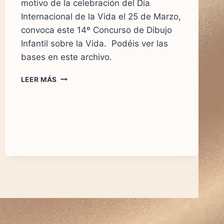
motivo de la celebración del Día
Internacional de la Vida el 25 de Marzo,
convoca este 14º Concurso de Dibujo
Infantil sobre la Vida. Podéis ver las
bases en este archivo.
BASES
LEER MÁS
DEL
XIV
CONCURSO
DE
DIBUJO
INFANTIL
SOBRE
LA
VIDA