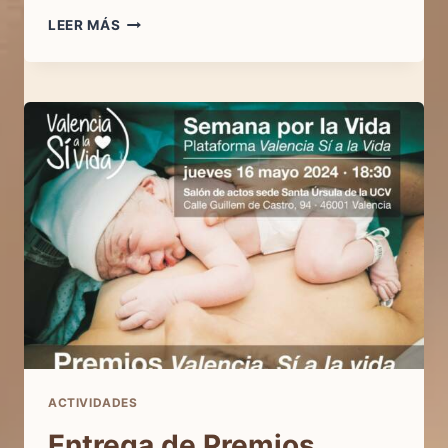
ENTREGA
LEER MÁS
DE
PREMIOS
DEL
XV
CONCURSO
DE
DIBUJO
«TORRENT,
SÍ
A
LA
VIDA»
ACTIVIDADES
Entrega de Premios