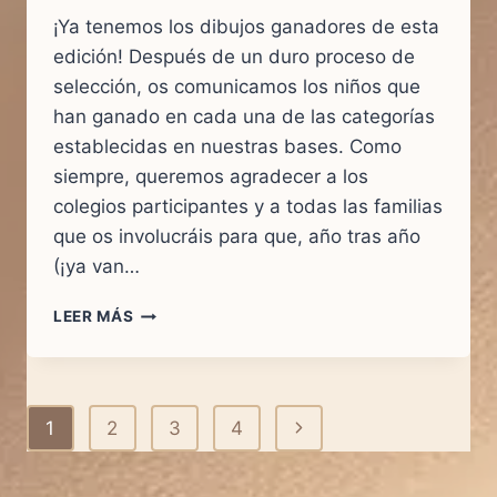
¡Ya tenemos los dibujos ganadores de esta
edición! Después de un duro proceso de
selección, os comunicamos los niños que
han ganado en cada una de las categorías
establecidas en nuestras bases. Como
siempre, queremos agradecer a los
colegios participantes y a todas las familias
que os involucráis para que, año tras año
(¡ya van…
GANADORES
LEER MÁS
DEL
XIV
CONCURSO
DE
Navegación
Siguiente
1
2
3
4
DIBUJO
INFANTIL
de
página
SOBRE