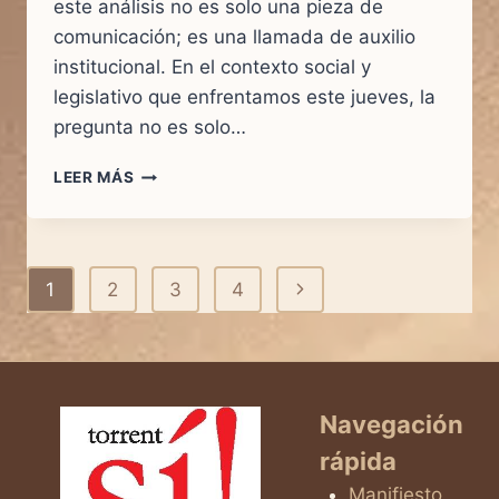
este análisis no es solo una pieza de
comunicación; es una llamada de auxilio
institucional. En el contexto social y
legislativo que enfrentamos este jueves, la
pregunta no es solo…
EL
LEER MÁS
LATIDO
DEL
ARTÍCULO
15
Navegación
Siguiente
1
2
3
4
DE
LA
de
página
CONSTITUCIÓN
ESPAÑOLA
página
Navegación
rápida
Manifiesto