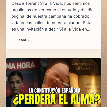
Desde Torrent Sí a la Vida, nos sentimos
orgullosos de ver cómo el estudio y diseño
original de nuestra campaña ha cobrado
vida en las calles de nuestra ciudad. Esta
es una invitación a decir Sí a la Vida en…
LA
LEER MÁS
LIBERTAD
DE
DECIR
SÍ
A
LA
VIDA
EN
LOS
MEDIOS:
EL
PERIÓDICO
EL