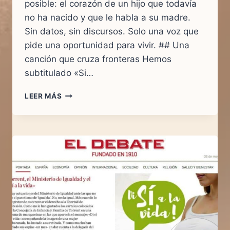
posible: el corazón de un hijo que todavía
no ha nacido y que le habla a su madre.
Sin datos, sin discursos. Solo una voz que
pide una oportunidad para vivir. ## Una
canción que cruza fronteras Hemos
subtitulado «Si…
SI
LEER MÁS
ME
DEJAS
VIVIR:
LA
CANCIÓN
PROVIDA
QUE
EMOCIONA
EN
5
IDIOMAS