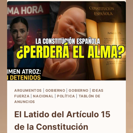
SÍ
A
LA
VIDA
EN
LOS
MEDIOS:
EL
PERIÓDICO
EL
DEBATE
HABLA
DE
NOSOTROS
ARGUMENTOS
|
GOBIERNO
|
GOBIERNO
|
IDEAS
FUERZA
|
NACIONAL
|
POLÍTICA
|
TABLÓN DE
ANUNCIOS
El Latido del Artículo 15
de la Constitución