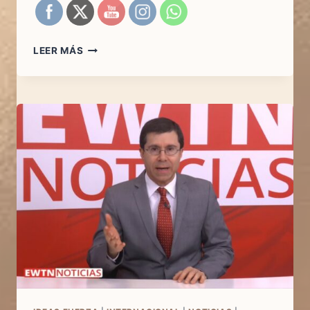
EL
LEER MÁS
LATIDO
DEL
ARTÍCULO
15
DE
LA
CONSTITUCIÓN
ESPAÑOLA