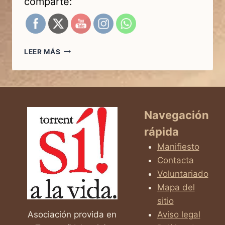
comparte:
AYÚDANOS
LEER MÁS
A
BUSCAR
TRABAJO
Navegación
rápida
Manifiesto
Contacta
Voluntariado
Mapa del
sitio
Asociación provida en
Aviso legal