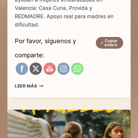
Valencia: Casa Cuna, Provida y
REDMADRE. Apoyo real para madres en
dificultad.
Por favor, síguenos y
Copiar
enlace
comparte:
LEER MÁS
TRES
ASOCIACIONES.
UNA
MISMA
MISIÓN:
SALVAR
VIDAS.