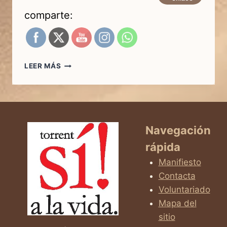
comparte:
40
LEER MÁS
DÍAS
POR
LA
VIDA
Navegación
rápida
Manifiesto
Contacta
Voluntariado
Mapa del
sitio