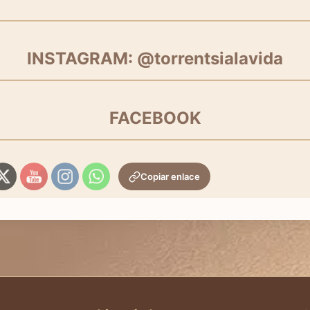
INSTAGRAM: @torrentsialavida
FACEBOOK
Copiar enlace