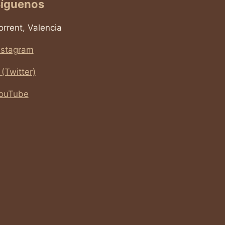
íguenos
orrent, Valencia
nstagram
 (Twitter)
ouTube