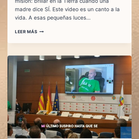
misión: brillar en la Tierra cuando una
madre dice SÍ. Este video es un canto a la
vida. A esas pequeñas luces…
CUANDO
LEER MÁS
UNA
MAMÁ
DICE
SÍ…
NACE
UNA
LUZ
QUE
CAMBIA
EL
MUNDO