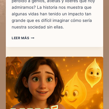
perdido a genios, atletas y líderes que hoy
admiramos? La historia nos muestra que
algunas vidas han tenido un impacto tan
grande que es difícil imaginar cómo sería
nuestra sociedad sin ellas.
10
LEER MÁS
VIDAS
QUE
CASI
NO
FUERON:
FAMOSOS
QUE
ESCAPARON
AL
ABORTO
Y
CAMBIARON
EL
MUNDO