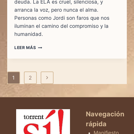
deuda. La ELA es cruel, silenciosa, y
arranca la voz, pero nunca el alma.
Personas como Jordi son faros que nos
iluminan el camino del compromiso y la
humanidad.
LEER MÁS
UN
APLAUSO
POR
LA
Navegación
Siguiente
1
2
VIDA:
HOMENAJE
de
página
A
JORDI
página
Y
A
Navegación
TODOS
LOS
rápida
QUE
Manifiesto