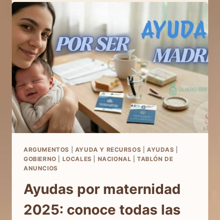
SÍ
A
LA
VIDA
EN
LOS
MEDIOS:
EL
PERIÓDICO
EL
DEBATE
HABLA
DE
NOSOTROS
ARGUMENTOS
|
AYUDA Y RECURSOS
|
AYUDAS
|
GOBIERNO
|
LOCALES
|
NACIONAL
|
TABLÓN DE
ANUNCIOS
Ayudas por maternidad
2025: conoce todas las