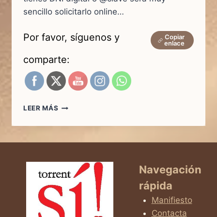
sencillo solicitarlo online…
Por favor, síguenos y
Copiar
enlace
comparte:
TODAS
LEER MÁS
LAS
AYUDAS
Y
SUBVENCIONES
DEL
AYUNTAMIENTO
Navegación
DE
rápida
TORRENT
Manifiesto
Contacta