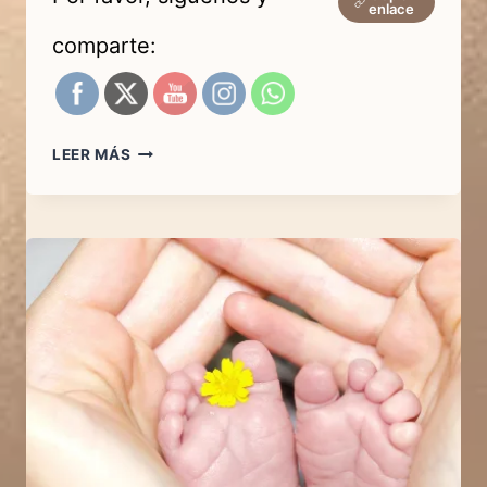
enlace
comparte:
AYUDAS
LEER MÁS
POR
MATERNIDAD
2025:
CONOCE
TODAS
LAS
AYUDAS
PÚBLICAS
QUE
PUEDEN
CAMBIAR
TU
VIDA