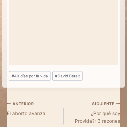
Etiquetas
#
40 días por la vida
#
David Bereit
de
la
entrada:
Navegación
ANTERIOR
SIGUIENTE
El aborto avanza
¿Por qué soy
de
Provida?: 3 razones