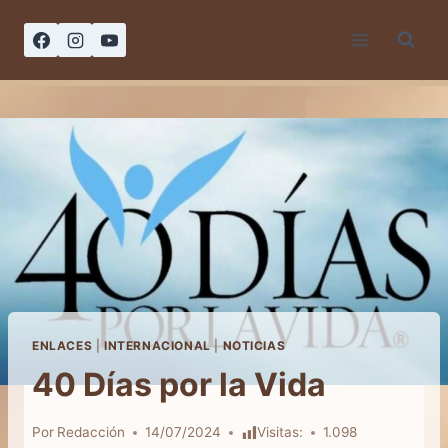
Saltar
al
contenido
ENLACES
|
INTERNACIONAL
|
NOTICIAS
40 Días por la Vida
Por
Redacción
14/07/2024
Visitas:
1.098