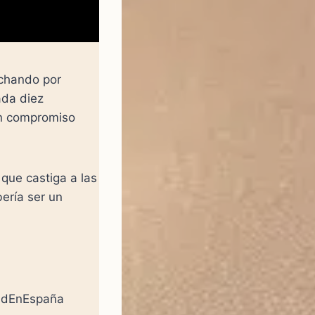
uchando por
ada diez
un compromiso
que castiga a las
ería ser un
adEnEspaña