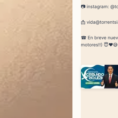
📷 instagram: @to
📩 vida@torrents
☎ En breve nuevo
motores!!) 😇♥️😅