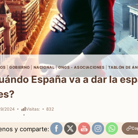
OS
|
GOBIERNO
|
NACIONAL
|
ONGS - ASOCIACIONES
|
TABLÓN DE A
uándo España va a dar la esp
es?
09/2024
Visitas:
832
uenos y comparte:
Cop