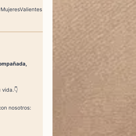
MujeresValientes
compañada,
 vida.👇
con nosotros: