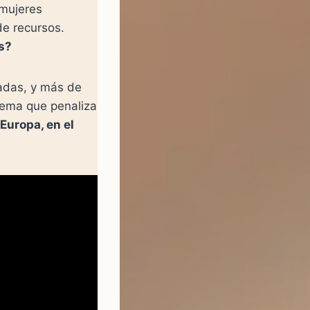
 mujeres
de recursos.
s?
adas, y más de
tema que penaliza
Europa, en el