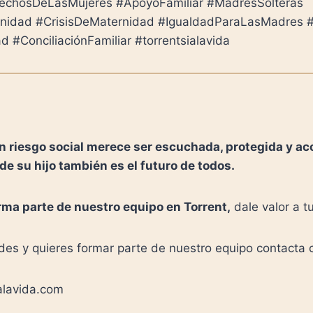
chosDeLasMujeres #ApoyoFamiliar #MadresSolteras
idad #CrisisDeMaternidad #IgualdadParaLasMadres #
d #ConciliaciónFamiliar #torrentsialavida
 riesgo social merece ser escuchada, protegida y a
de su hijo también es el futuro de todos.
rma parte de nuestro equipo en Torrent,
dale valor a tu
udes y quieres formar parte de nuestro equipo contacta 
alavida.com