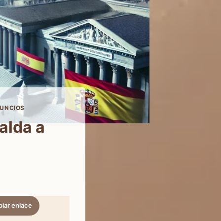
NUNCIOS
alda a
iar enlace