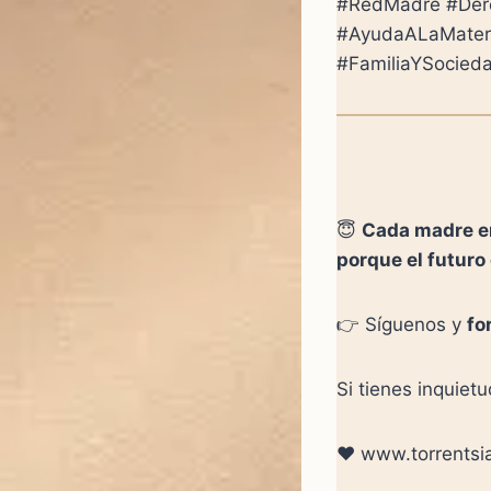
#RedMadre #Dere
#AyudaALaMatern
#FamiliaYSocieda
😇
Cada madre en
porque el futuro 
👉 Síguenos y
fo
Si tienes inquiet
❤ www.torrentsi