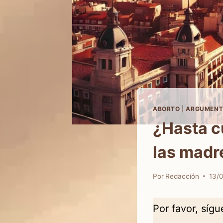
ABORTO
|
ARGUMENT
¿Hasta c
las madr
Por
Redacción
13/
Por favor, síg