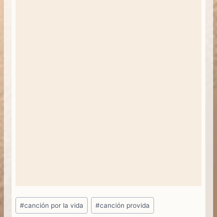
Etiquetas
#
canción por la vida
#
canción provida
de