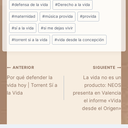
#
defensa de la vida
#
Derecho a la vida
la
entrada:
#
maternidad
#
música provida
#
provida
#
sí a la vida
#
si me dejas vivir
#
torrent si a la vida
#
vida desde la concepción
Navegación
ANTERIOR
SIGUIENTE
Por qué defender la
La vida no es un
de
vida hoy | Torrent Sí a
producto: NEOS
entradas
la Vida
presenta en Valencia
el informe «Vida
desde el Origen»