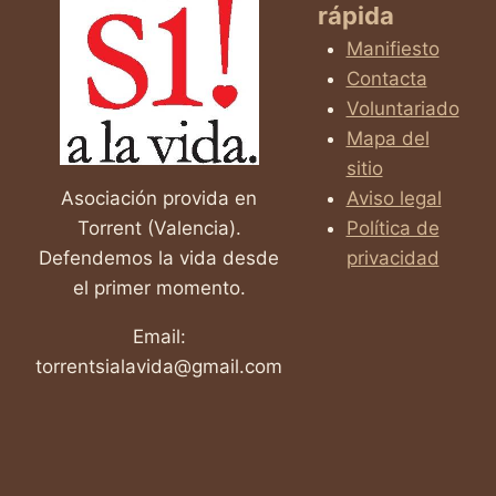
rápida
PÚBLICAS
QUE
Manifiesto
PUEDEN
Contacta
CAMBIAR
Voluntariado
TU
VIDA
Mapa del
sitio
Asociación provida en
Aviso legal
Torrent (Valencia).
Política de
Defendemos la vida desde
privacidad
el primer momento.
Email:
torrentsialavida@gmail.com