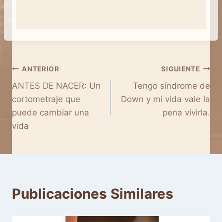
Navegación
ANTERIOR
SIGUIENTE
ANTES DE NACER: Un
Tengo síndrome de
de
cortometraje que
Down y mi vida vale la
entradas
puede cambiar una
pena vivirla.
vida
Publicaciones Similares