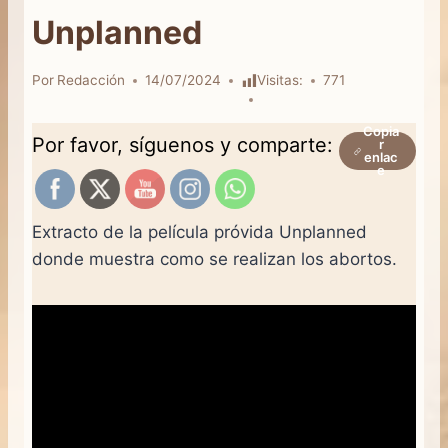
Unplanned
Por
Redacción
14/07/2024
Visitas:
771
Copia
Por favor, síguenos y comparte:
r
enlac
e
Extracto de la película próvida Unplanned
donde muestra como se realizan los abortos.