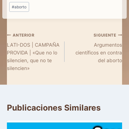
Etiquetas
#
aborto
de
la
entrada:
Navegación
ANTERIOR
SIGUIENTE
LATI-DOS | CAMPAÑA
Argumentos
de
PROVIDA | «Que no lo
científicos en contra
entradas
silencien, que no te
del aborto
silencien»
Publicaciones Similares