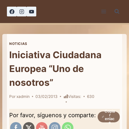
Saltar
al
contenido
NOTICIAS
Iniciativa Ciudadana
Europea “Uno de
nosotros”
Por
xadmin
03/02/2013
Visitas:
630
Copia
Por favor, síguenos y comparte:
r
enlac
e