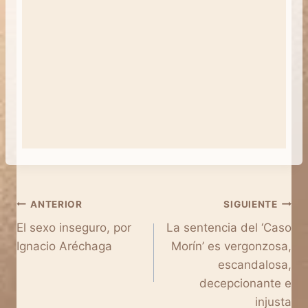
Navegación
ANTERIOR
SIGUIENTE
El sexo inseguro, por
La sentencia del ‘Caso
de
Ignacio Aréchaga
Morín’ es vergonzosa,
entradas
escandalosa,
decepcionante e
injusta