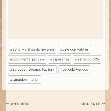
Etiquetas
#
Borja Martínez-Echevarría
#
cine con valores
de
#
documental provida
#
Esperanza
#
estreno 2025
la
entrada:
#
European Dreams Factory
#
película Heridos
#
sanación interior
Navegación
ANTERIOR
SIGUIENTE