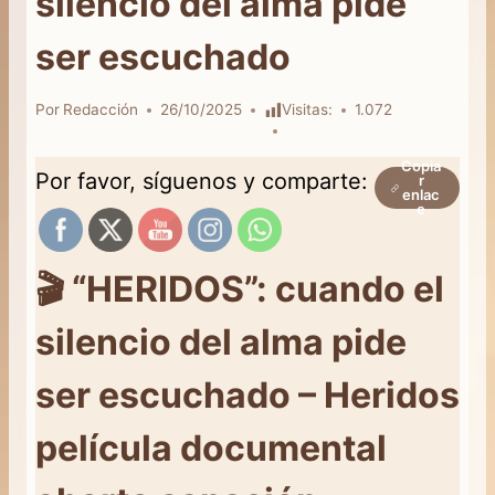
silencio del alma pide
ser escuchado
Por
Redacción
26/10/2025
Visitas:
1.072
Copia
Por favor, síguenos y comparte:
r
enlac
e
🎬 “HERIDOS”: cuando el
silencio del alma pide
ser escuchado – Heridos
película documental