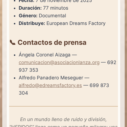
Fecha:
7 de noviembre de 2025
Duración:
77 minutos
Género:
Documental
Distribuye:
European Dreams Factory
📞 Contactos de prensa
Ángela Coronel Aizaga —
comunicacion@asociacionlanza.org
— 692
937 353
Alfredo Panadero Meseguer —
alfredo@edreamsfactory.es
— 699 873
304
En un mundo lleno de ruido y división,