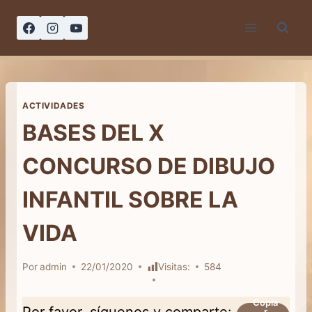
Saltar
al
contenido
ACTIVIDADES
BASES DEL X
CONCURSO DE DIBUJO
INFANTIL SOBRE LA
VIDA
Por
admin
22/01/2020
Visitas:
584
Copia
Por favor, síguenos y comparte:
r