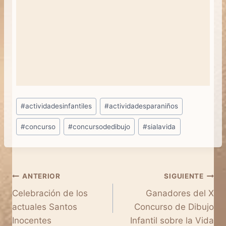
Etiquetas
#
actividadesinfantiles
#
actividadesparaniños
de
#
concurso
#
concursodedibujo
#
sialavida
la
entrada:
Navegación
ANTERIOR
SIGUIENTE
Celebración de los
Ganadores del X
de
actuales Santos
Concurso de Dibujo
entradas
Inocentes
Infantil sobre la Vida