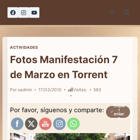
Saltar
al
contenido
ACTIVIDADES
Fotos Manifestación 7
de Marzo en Torrent
Por
xadmin
17/03/2010
Visitas:
563
Copia
Por favor, síguenos y comparte:
r
enlac
e