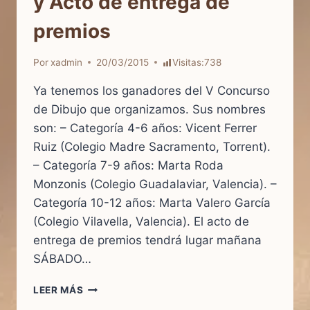
y Acto de entrega de
MUJER
EMBARAZADA
DEL
14
Por
xadmin
20/03/2015
Visitas:
738
DE
MARZO
Ya tenemos los ganadores del V Concurso
de Dibujo que organizamos. Sus nombres
son: – Categoría 4-6 años: Vicent Ferrer
Ruiz (Colegio Madre Sacramento, Torrent).
– Categoría 7-9 años: Marta Roda
Monzonis (Colegio Guadalaviar, Valencia). –
Categoría 10-12 años: Marta Valero García
(Colegio Vilavella, Valencia). El acto de
entrega de premios tendrá lugar mañana
SÁBADO…
GANADORES
LEER MÁS
DEL