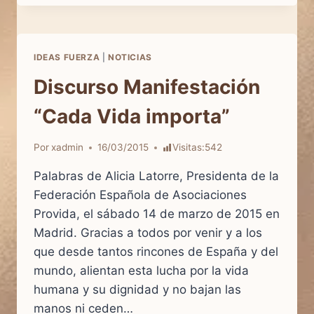
CONCURSO
Y
ACTO
DE
IDEAS FUERZA
|
NOTICIAS
ENTREGA
DE
Discurso Manifestación
“Cada Vida importa”
Por
xadmin
16/03/2015
Visitas:
542
Palabras de Alicia Latorre, Presidenta de la
Federación Española de Asociaciones
Provida, el sábado 14 de marzo de 2015 en
Madrid. Gracias a todos por venir y a los
que desde tantos rincones de España y del
mundo, alientan esta lucha por la vida
humana y su dignidad y no bajan las
manos ni ceden…