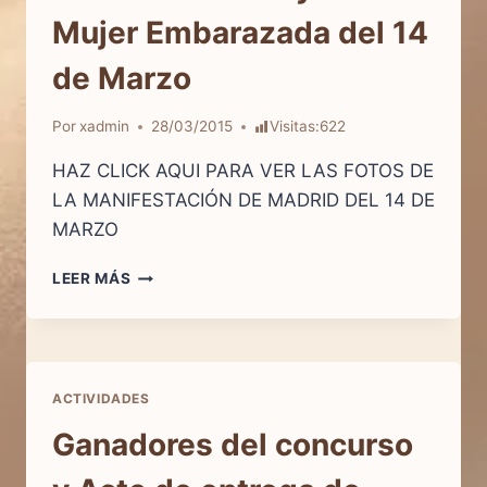
Mujer Embarazada del 14
de Marzo
Por
xadmin
28/03/2015
Visitas:
622
HAZ CLICK AQUI PARA VER LAS FOTOS DE
LA MANIFESTACIÓN DE MADRID DEL 14 DE
MARZO
FOTOS
LEER MÁS
MANIFESTACIÓN
A
FAVOR
DE
LA
ACTIVIDADES
VIDA
Y
Ganadores del concurso
DE
LA