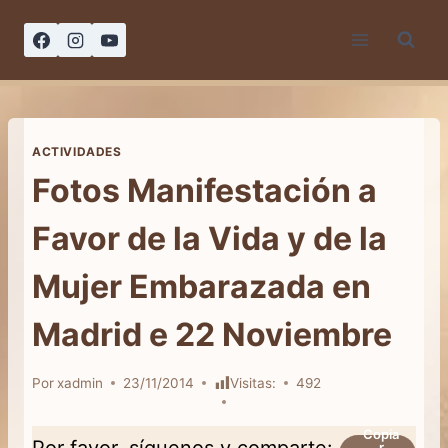
Saltar
al
contenido
ACTIVIDADES
Fotos Manifestación a
Favor de la Vida y de la
Mujer Embarazada en
Madrid e 22 Noviembre
Por
xadmin
23/11/2014
Visitas:
492
Copia
Por favor, síguenos y comparte:
r