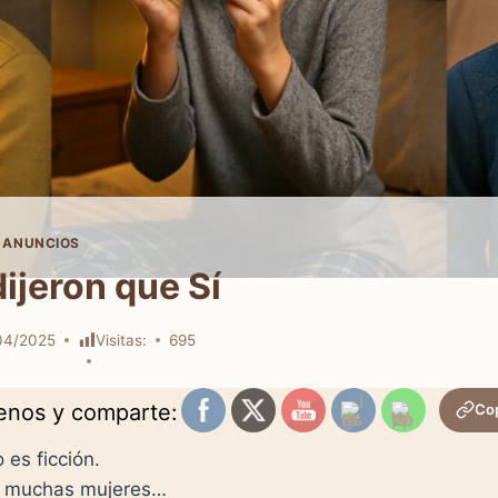
 ANUNCIOS
ijeron que Sí
04/2025
Visitas:
695
uenos y comparte:
Cop
 es ficción.
de muchas mujeres…