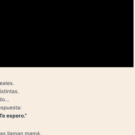
reales.
stintas.
do…
espuesta:
 Te espero.”
 las llaman mamá.