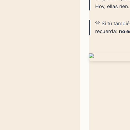
Hoy, ellas ríe
💛 Si tú tambié
recuerda:
no e