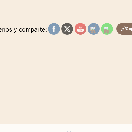
uenos y comparte:
Cop