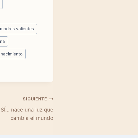
#
madres valientes
ina
l nacimiento
SIGUIENTE
SÍ… nace una luz que
cambia el mundo