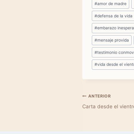
Etiquetas
#
amor de madre
de
#
defensa de la vida
la
entrada:
#
embarazo inesper
#
mensaje provida
#
testimonio conmo
#
vida desde el vient
Navegación
ANTERIOR
Carta desde el vient
de
entradas