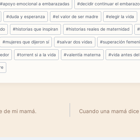
#
apoyo emocional a embarazadas
#
decidir continuar el embarazo
#
duda y esperanza
#
el valor de ser madre
#
elegir la vida
ado
#
historias que inspiran
#
historias reales de maternidad
#
mujeres que dijeron sí
#
salvar dos vidas
#
superación femen
vedor
#
torrent si a la vida
#
valentía materna
#
vida antes de
re
re de mi mamá.
Cuando una mamá dice 