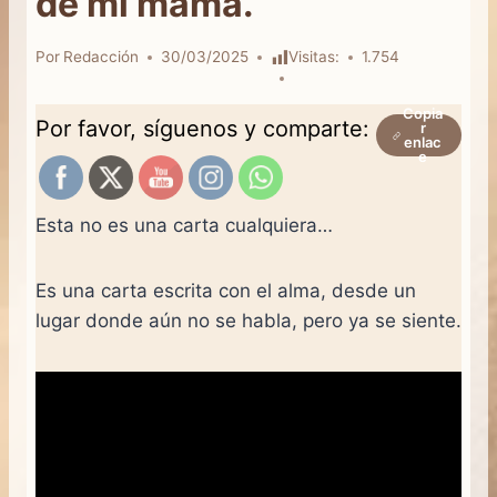
de mi mamá.
Por
Redacción
30/03/2025
Visitas:
1.754
Copia
Por favor, síguenos y comparte:
r
enlac
e
Esta no es una carta cualquiera…
Es una carta escrita con el alma, desde un
lugar donde aún no se habla, pero ya se siente.