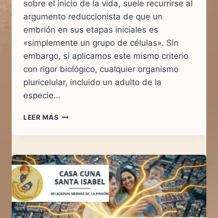
sobre el inicio de la vida, suele recurrirse al
argumento reduccionista de que un
embrión en sus etapas iniciales es
«simplemente un grupo de células». Sin
embargo, si aplicamos este mismo criterio
con rigor biológico, cualquier organismo
pluricelular, incluido un adulto de la
especie…
LA
LEER MÁS
REALIDAD
CIENTÍFICA
INNEGABLE:
DEL
CIGOTO
A
LA
COMPLEJIDAD
HUMANA