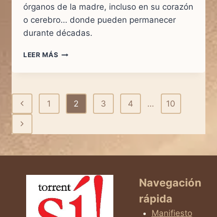
órganos de la madre, incluso en su corazón
o cerebro… donde pueden permanecer
durante décadas.
CÉLULAS
LEER MÁS
ETERNAS:
EL
DESCUBRIMIENTO
CIENTÍFICO
Navegación
Página
1
2
3
4
…
10
QUE
UNE
de
anterior
Siguiente
PARA
SIEMPRE
página
página
A
MADRE
E
HIJO
Navegación
rápida
Manifiesto