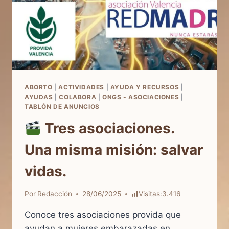
ABORTO
|
ACTIVIDADES
|
AYUDA Y RECURSOS
|
AYUDAS
|
COLABORA
|
ONGS - ASOCIACIONES
|
TABLÓN DE ANUNCIOS
Tres asociaciones.
Una misma misión: salvar
vidas.
Por
Redacción
28/06/2025
Visitas:
3.416
Conoce tres asociaciones provida que
ayudan a mujeres embarazadas en