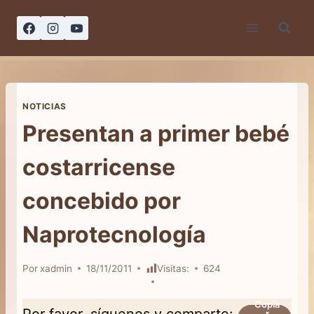
Saltar
al
contenido
NOTICIAS
Presentan a primer bebé
costarricense
concebido por
Naprotecnología
Por
xadmin
18/11/2011
Visitas:
624
Copia
Por favor, síguenos y comparte:
r