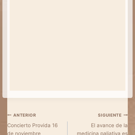
Navegación
ANTERIOR
SIGUIENTE
Concierto Provida 16
El avance de la
de
medicina paliativa es