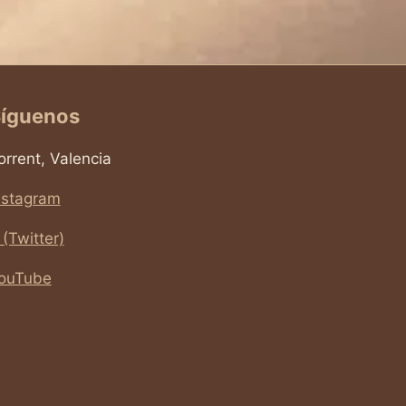
íguenos
orrent, Valencia
nstagram
 (Twitter)
ouTube