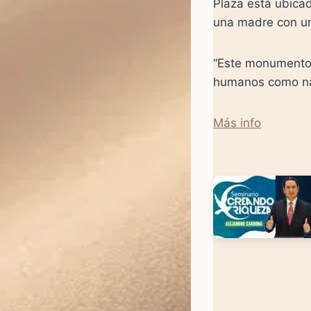
Plaza está ubica
una madre con u
“Este monumento 
humanos como naci
Más info