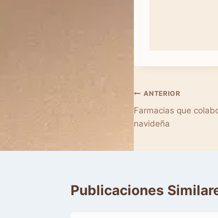
Navegación
ANTERIOR
Farmacias que colab
de
entradas
Publicaciones Similar