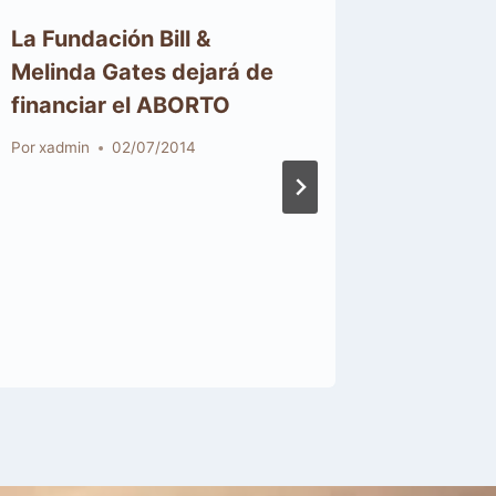
La Fundación Bill &
El avan
Melinda Gates dejará de
paliati
financiar el ABORTO
argumen
eutana
Por
xadmin
02/07/2014
Por
xadmin