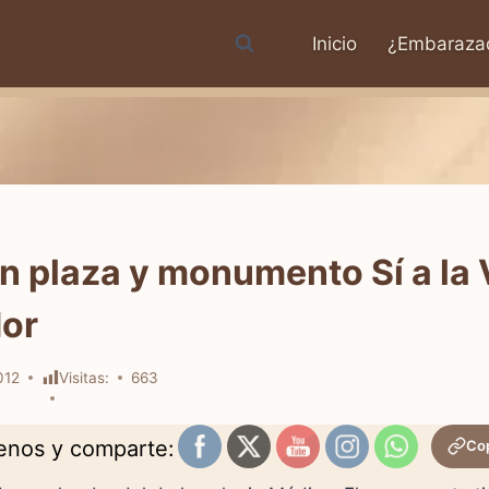
Inicio
¿Embaraza
n plaza y monumento Sí a la 
dor
012
Visitas:
663
uenos y comparte:
Cop