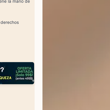
iene la mano de
s derechos