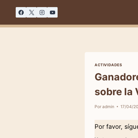
Saltar
al
contenido
ACTIVIDADES
Ganadores
sobre la 
Por
admin
17/04/2
Por favor, síg