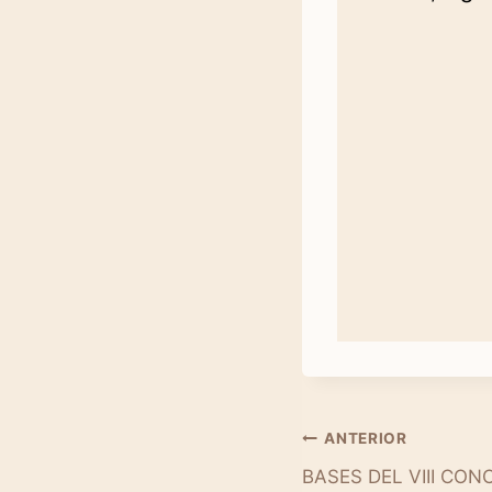
Navegación
ANTERIOR
BASES DEL VIII CO
de