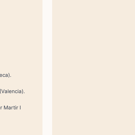
ueca).
(Valencia).
 Martir I