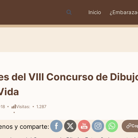
Inicio
¿Embaraza
 del VIII Concurso de Dibujo
Vida
018
Visitas:
1.287
uenos y comparte:
Cop