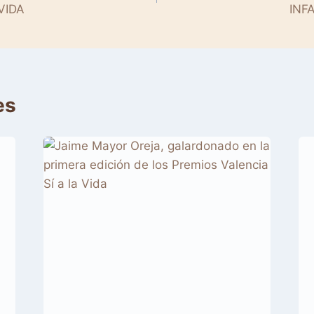
VIDA
INF
es