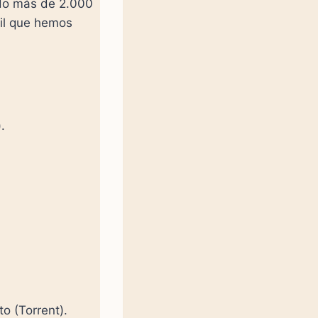
ido más de 2.000
cil que hemos
).
o (Torrent).