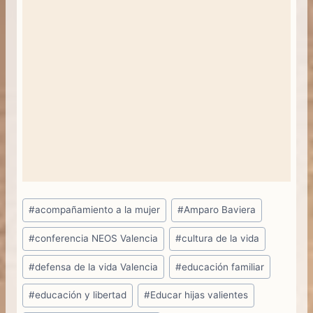
Etiquetas
#
acompañamiento a la mujer
#
Amparo Baviera
de
#
conferencia NEOS Valencia
#
cultura de la vida
la
entrada:
#
defensa de la vida Valencia
#
educación familiar
#
educación y libertad
#
Educar hijas valientes