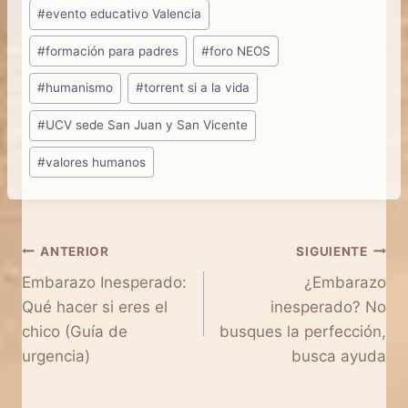
#
evento educativo Valencia
#
formación para padres
#
foro NEOS
#
humanismo
#
torrent si a la vida
#
UCV sede San Juan y San Vicente
#
valores humanos
Navegación
ANTERIOR
SIGUIENTE
Embarazo Inesperado:
¿Embarazo
de
Qué hacer si eres el
inesperado? No
entradas
chico (Guía de
busques la perfección,
urgencia)
busca ayuda