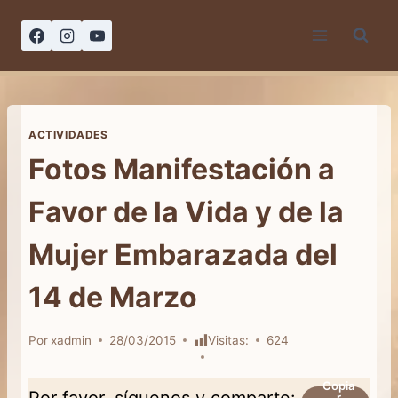
Saltar
al
contenido
ACTIVIDADES
Fotos Manifestación a
Favor de la Vida y de la
Mujer Embarazada del
14 de Marzo
Por
xadmin
28/03/2015
Visitas:
624
Copia
Por favor, síguenos y comparte:
r