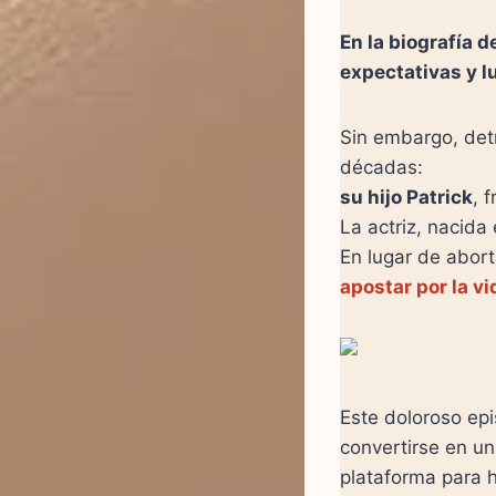
En la biografía d
expectativas y l
Sin embargo, det
décadas:
su hijo Patrick
, 
La actriz, nacida 
En lugar de abor
apostar por la vi
Este doloroso epi
convertirse en un
plataforma para h