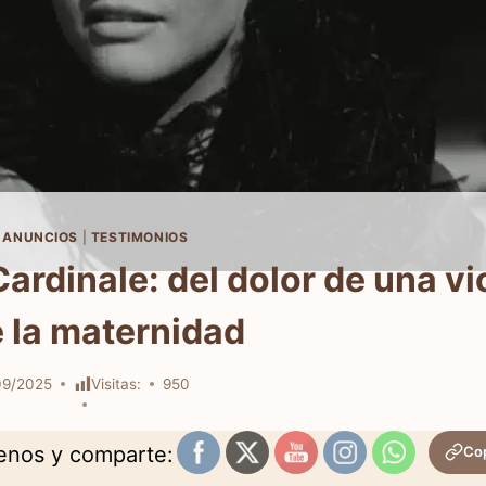
 ANUNCIOS
|
TESTIMONIOS
ardinale: del dolor de una vi
e la maternidad
09/2025
Visitas:
950
uenos y comparte:
Cop