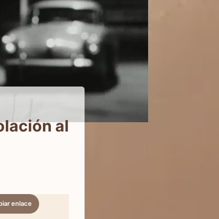
olación al
iar enlace