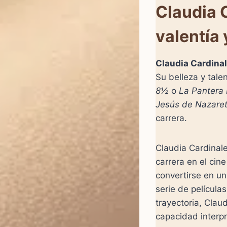
Claudia C
valentía 
Claudia Cardina
Su belleza y tale
8½
o
La Pantera
Jesús de Nazare
carrera.
Claudia Cardinale
carrera en el cin
convertirse en un
serie de películas
trayectoria, Cla
capacidad interpr