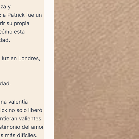
rza y
z a Patrick fue un
ir su propia
 cómo esta
idad.
 luz en Londres,
rdad.
una valentía
ick no solo liberó
ntieran valientes
estimonio del amor
s más difíciles.