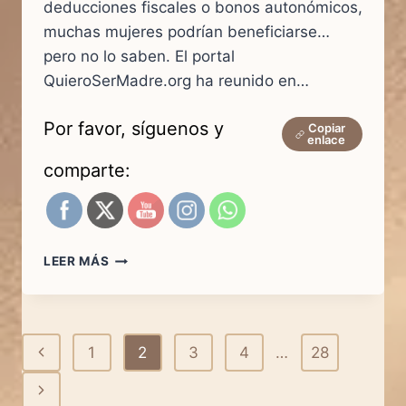
deducciones fiscales o bonos autonómicos,
muchas mujeres podrían beneficiarse…
pero no lo saben. El portal
QuieroSerMadre.org ha reunido en…
Por favor, síguenos y
Copiar
enlace
comparte:
AYUDAS
LEER MÁS
POR
MATERNIDAD
2025:
CONOCE
Navegación
Página
1
2
3
4
…
28
TODAS
LAS
de
anterior
Siguiente
AYUDAS