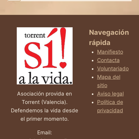
PÚBLICAS
página
página
QUE
PUEDEN
CAMBIAR
TU
Navegación
VIDA
rápida
Manifiesto
Contacta
Voluntariado
Mapa del
sitio
Asociación provida en
Aviso legal
Torrent (Valencia).
Política de
Defendemos la vida desde
privacidad
el primer momento.
Email: