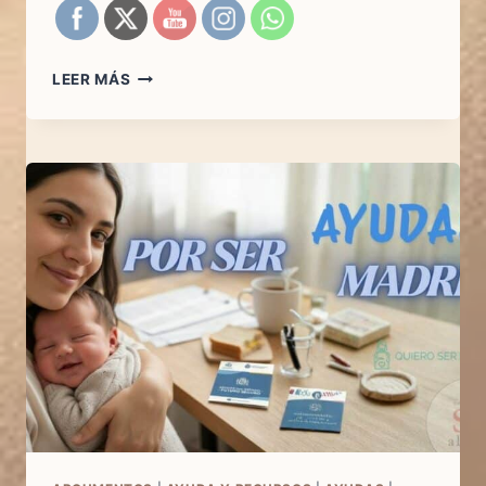
EL
LEER MÁS
LATIDO
DEL
ARTÍCULO
15
DE
LA
CONSTITUCIÓN
ESPAÑOLA