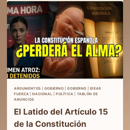
SÍ
A
LA
VIDA
EN
LOS
MEDIOS:
EL
PERIÓDICO
EL
DEBATE
HABLA
DE
NOSOTROS
ARGUMENTOS
|
GOBIERNO
|
GOBIERNO
|
IDEAS
FUERZA
|
NACIONAL
|
POLÍTICA
|
TABLÓN DE
ANUNCIOS
El Latido del Artículo 15
de la Constitución