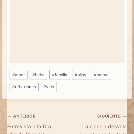
Etiquetas
#
amor
#
bebe
#
familia
#
hijos
#
mama
de
#
reflexiones
#
vida
la
entrada:
Navegación
ANTERIOR
SIGUIENTE
Entrevista a la Dra.
La ciencia desvela
de