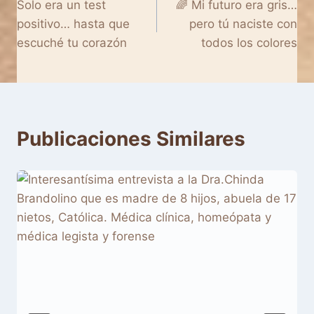
Solo era un test
🌈 Mi futuro era gris…
de
positivo… hasta que
pero tú naciste con
entradas
escuché tu corazón
todos los colores
Publicaciones Similares