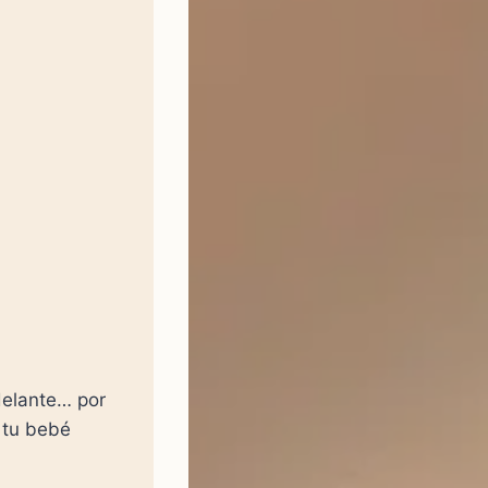
delante… por
e tu bebé