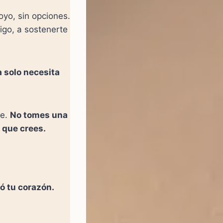
oyo, sin opciones.
igo, a sostenerte
la solo necesita
te.
No tomes una
o que crees.
ó tu corazón.