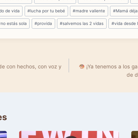
ido de vida
#
lucha por tu bebé
#
madre valiente
#
Mamá déja
#
no estás sola
#
provida
#
salvemos las 2 vidas
#
vida desde 
de con hechos, con voz y
¡Ya tenemos a los ga
de d
es