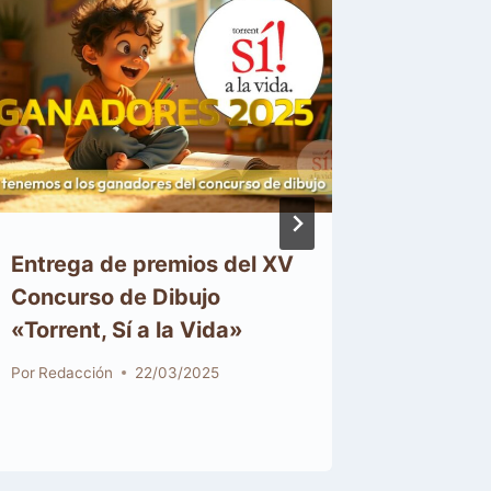
Entrega de premios del XV
“Más Ci
Concurso de Dibujo
provida
«Torrent, Sí a la Vida»
disponi
YouTub
Por
Redacción
22/03/2025
Por
Redacc