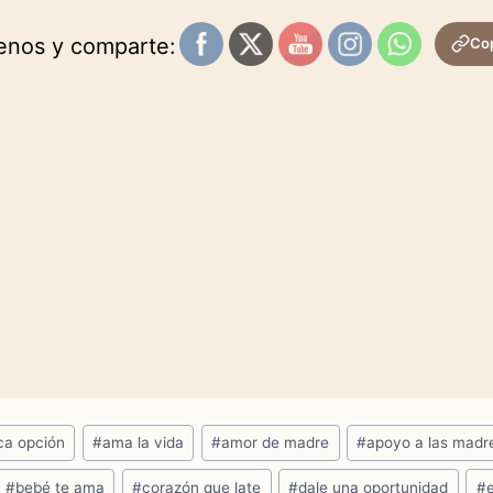
uenos y comparte:
Cop
ica opción
#
ama la vida
#
amor de madre
#
apoyo a las madr
#
bebé te ama
#
corazón que late
#
dale una oportunidad
#