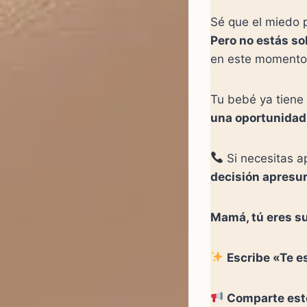
Sé que el miedo p
Pero no estás so
en este momento d
Tu bebé ya tiene 
una oportunidad 
Si necesitas a
decisión apresur
Mamá, tú eres s
Escribe «Te e
Comparte este