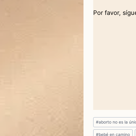
Por favor, síg
Etiquetas
#
aborto no es la ún
de
#
bebé en camino
la