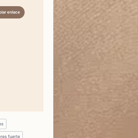
iar enlace
es
eres fuerte