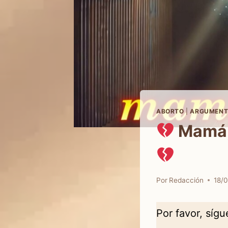
ABORTO
|
ARGUMENT
Mamá,
Por
Redacción
18/
Por favor, síg