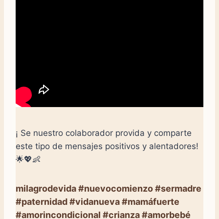
¡ Se nuestro colaborador provida y comparte
este tipo de mensajes positivos y alentadores!
🌟💖👶
milagrodevida #nuevocomienzo #sermadre
#paternidad #vidanueva #mamáfuerte
#amorincondicional #crianza #amorbebé