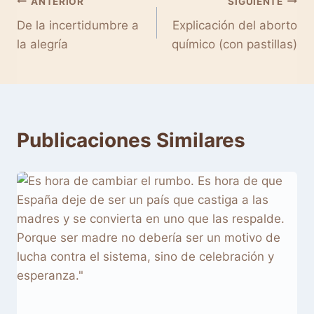
Navegación
ANTERIOR
SIGUIENTE
De la incertidumbre a
Explicación del aborto
de
la alegría
químico (con pastillas)
entradas
Publicaciones Similares