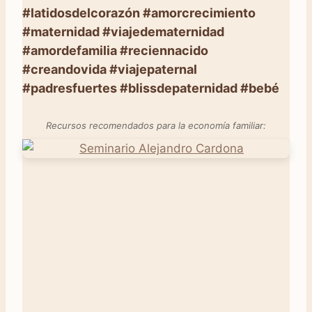
#latidosdelcorazón #amorcrecimiento
#maternidad #viajedematernidad
#amordefamilia #reciennacido
#creandovida #viajepaternal
#padresfuertes #blissdepaternidad #bebé
Recursos recomendados para la economía familiar: