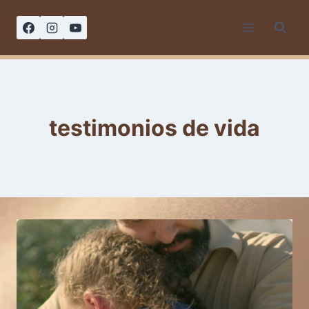
Saltar
al
contenido
testimonios de vida