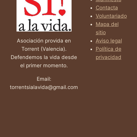
EN
Contacta
YOUTUBE
Voluntariado
Mapa del
sitio
Asociación provida en
Aviso legal
Torrent (Valencia).
Política de
Defendemos la vida desde
privacidad
el primer momento.
Email:
torrentsialavida@gmail.com