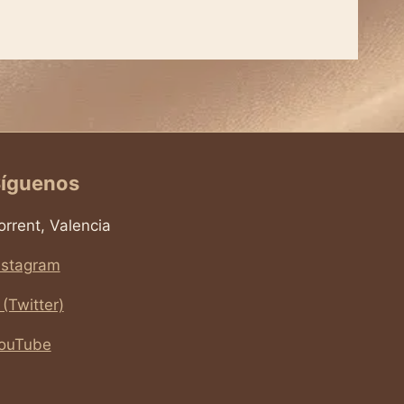
íguenos
orrent, Valencia
nstagram
 (Twitter)
ouTube