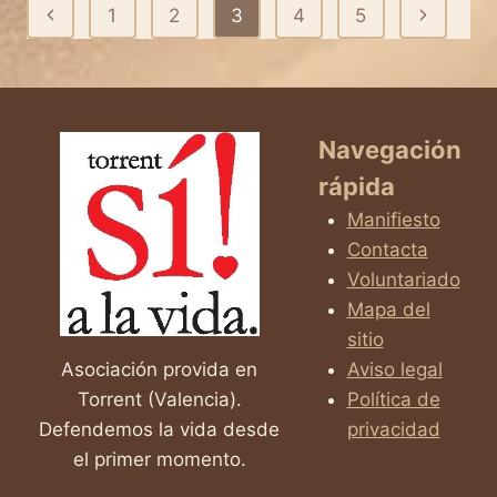
Navegación
Página
Siguiente
1
2
3
4
5
de
anterior
página
página
Navegación
rápida
Manifiesto
Contacta
Voluntariado
Mapa del
sitio
Asociación provida en
Aviso legal
Torrent (Valencia).
Política de
Defendemos la vida desde
privacidad
el primer momento.