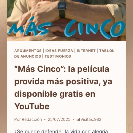
ARGUMENTOS
|
IDEAS FUERZA
|
INTERNET
|
TABLÓN
DE ANUNCIOS
|
TESTIMONIOS
“Más Cinco”: la película
provida más positiva, ya
disponible gratis en
YouTube
Por
Redacción
25/07/2025
Visitas:
982
¿Se puede defender la vida con alegría,