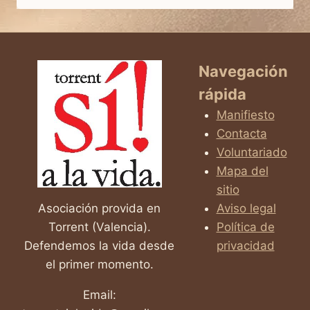
DIJERON
QUE
SÍ
Navegación
rápida
Manifiesto
Contacta
Voluntariado
Mapa del
sitio
Asociación provida en
Aviso legal
Torrent (Valencia).
Política de
Defendemos la vida desde
privacidad
el primer momento.
Email: