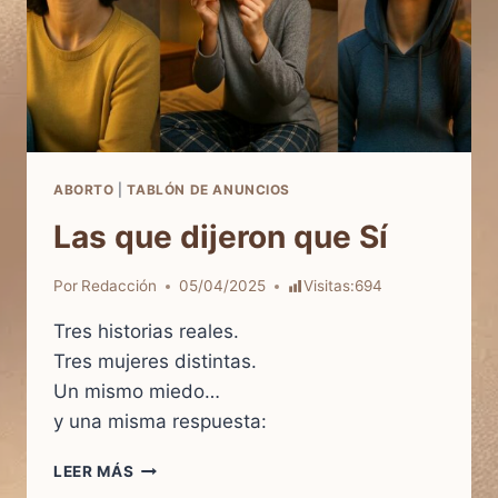
ABORTO
|
TABLÓN DE ANUNCIOS
Las que dijeron que Sí
Por
Redacción
05/04/2025
Visitas:
694
Tres historias reales.
Tres mujeres distintas.
Un mismo miedo…
y una misma respuesta:
LAS
LEER MÁS
QUE