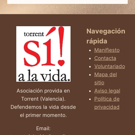
DIJERON
QUE
SÍ
Navegación
rápida
Manifiesto
Contacta
Voluntariado
Mapa del
sitio
Asociación provida en
Aviso legal
Torrent (Valencia).
Política de
Defendemos la vida desde
privacidad
el primer momento.
Email: