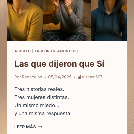
ABORTO
|
TABLÓN DE ANUNCIOS
Las que dijeron que Sí
Por
Redacción
05/04/2025
Visitas:
697
Tres historias reales.
Tres mujeres distintas.
Un mismo miedo…
y una misma respuesta:
LAS
LEER MÁS
QUE