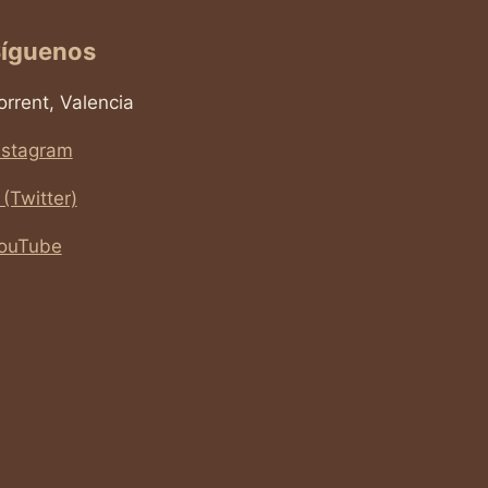
íguenos
orrent, Valencia
nstagram
 (Twitter)
ouTube