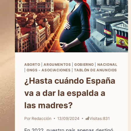
ABORTO
|
ARGUMENTOS
|
GOBIERNO
|
NACIONAL
|
ONGS - ASOCIACIONES
|
TABLÓN DE ANUNCIOS
¿Hasta cuándo España
va a dar la espalda a
las madres?
Por
Redacción
13/09/2024
Visitas:
831
En 2022, nuestro país apenas destinó