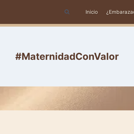
Inicio
¿Embaraza
#MaternidadConValor