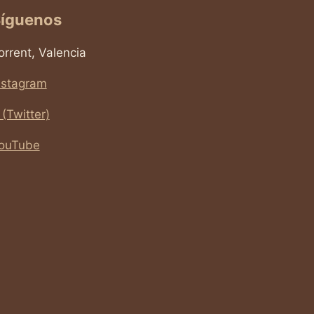
íguenos
orrent, Valencia
nstagram
 (Twitter)
ouTube