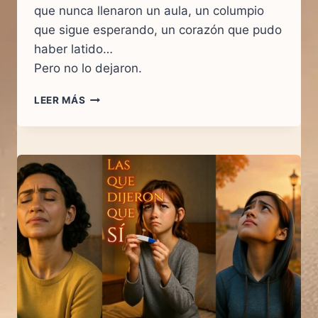
que nunca llenaron un aula, un columpio
que sigue esperando, un corazón que pudo
haber latido…
Pero no lo dejaron.
UN
LEER MÁS
CORAZÓN
QUE
PUDO
LATIR.
UNA
HISTORIA
QUE
NUNCA
EXISTIÓ