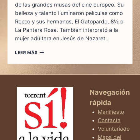
de las grandes musas del cine europeo. Su
belleza y talento iluminaron películas como
Rocco y sus hermanos, El Gatopardo, 8½ o
La Pantera Rosa. También interpretó a la
mujer adúltera en Jesús de Nazaret…
CLAUDIA
LEER MÁS
CARDINALE:
DEL
DOLOR
DE
UNA
VIOLACIÓN
Navegación
AL
rápida
REGALO
DE
Manifiesto
LA
Contacta
MATERNIDAD
Voluntariado
Mapa del