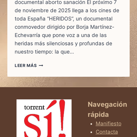
documental aborto sanación El próximo 7
de noviembre de 2025 llega a los cines de
toda España “HERIDOS”, un documental
conmovedor dirigido por Borja Martínez-
Echevarría que pone voz a una de las
heridas más silenciosas y profundas de
nuestro tiempo: la que…
“HERIDOS”:
LEER MÁS
CUANDO
EL
SILENCIO
DEL
ALMA
PIDE
Navegación
SER
rápida
ESCUCHADO
Manifiesto
Contacta