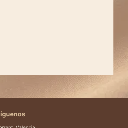
íguenos
orrent, Valencia