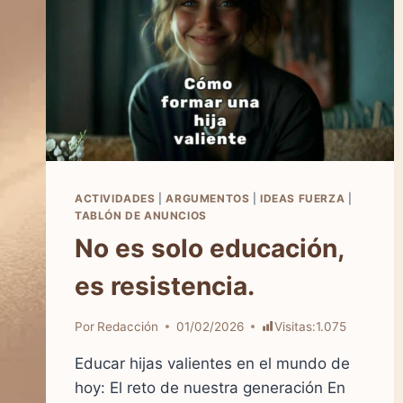
ACTIVIDADES
|
ARGUMENTOS
|
IDEAS FUERZA
|
TABLÓN DE ANUNCIOS
No es solo educación,
es resistencia.
Por
Redacción
01/02/2026
Visitas:
1.075
Educar hijas valientes en el mundo de
hoy: El reto de nuestra generación En