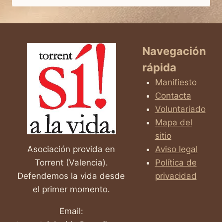
DIJERON
QUE
SÍ
Navegación
rápida
Manifiesto
Contacta
Voluntariado
Mapa del
sitio
Asociación provida en
Aviso legal
Torrent (Valencia).
Política de
Defendemos la vida desde
privacidad
el primer momento.
Email: