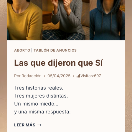
ABORTO
|
TABLÓN DE ANUNCIOS
Las que dijeron que Sí
Por
Redacción
05/04/2025
Visitas:
697
Tres historias reales.
Tres mujeres distintas.
Un mismo miedo…
y una misma respuesta:
LAS
LEER MÁS
QUE